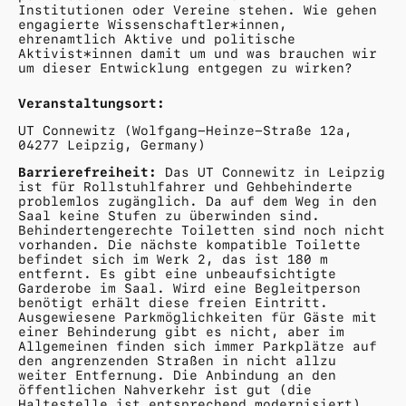
Institutionen oder Vereine stehen. Wie gehen
engagierte Wissenschaftler*innen,
ehrenamtlich Aktive und politische
Aktivist*innen damit um und was brauchen wir
um dieser Entwicklung entgegen zu wirken?
Veranstaltungsort:
UT Connewitz (Wolfgang-Heinze-Straße 12a,
04277 Leipzig, Germany)
Barrierefreiheit:
Das UT Connewitz in Leipzig
ist für Rollstuhlfahrer und Gehbehinderte
problemlos zugänglich. Da auf dem Weg in den
Saal keine Stufen zu überwinden sind.
Behindertengerechte Toiletten sind noch nicht
vorhanden. Die nächste kompatible Toilette
befindet sich im Werk 2, das ist 180 m
entfernt. Es gibt eine unbeaufsichtigte
Garderobe im Saal. Wird eine Begleitperson
benötigt erhält diese freien Eintritt.
Ausgewiesene Parkmöglichkeiten für Gäste mit
einer Behinderung gibt es nicht, aber im
Allgemeinen finden sich immer Parkplätze auf
den angrenzenden Straßen in nicht allzu
weiter Entfernung. Die Anbindung an den
öffentlichen Nahverkehr ist gut (die
Haltestelle ist entsprechend modernisiert),