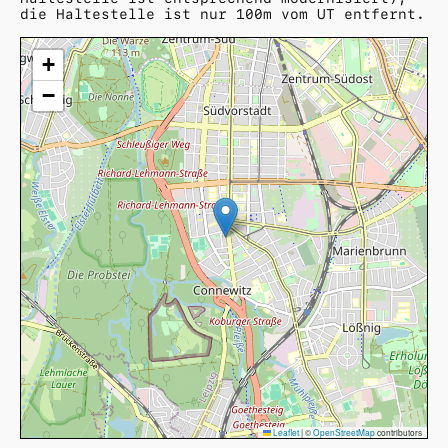
die Haltestelle ist nur 100m vom UT entfernt.
+
−
Leaflet
|
©
OpenStreetMap
contributors