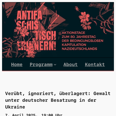
Zum
Inhalt
springen
Home
Programm
About
Kontakt
Verübt, ignoriert, überlagert: Gewalt
unter deutscher Besatzung in der
Ukraine
7. April 2025
19:00
Uhr